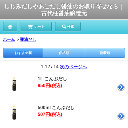
しじみだしやあごだし醤油のお取り寄せなら｜
古代柱醤油醸造元
カート
検索
ホーム
＞
醤油だし
おすすめ順
価格順
新着順
1-12 / 14
次のページへ
1L こんぶだし
950円(税込)
500ml こんぶだし
507円(税込)