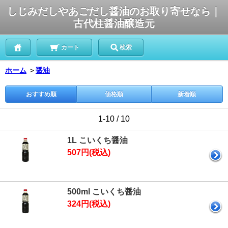
しじみだしやあごだし醤油のお取り寄せなら｜
古代柱醤油醸造元
カート
検索
ホーム
＞
醤油
おすすめ順
価格順
新着順
1-10 / 10
1L こいくち醤油
507円(税込)
500ml こいくち醤油
324円(税込)